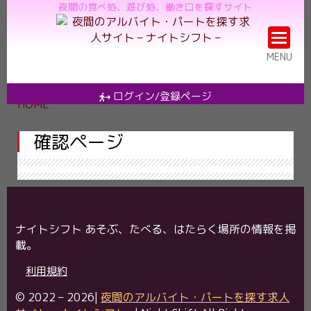
確
夜間の食べ処、遊び処、働き口を探すサイト
認
ペ
MENU
ー
ジ
ログイン/登録ページ
HOME
> 確認ページ
確認ページ
ナイトシフト あそぶ、たべる、はたらく場所の情報を掲
載。
利用規約
© 2022 – 2026|
夜間のアルバイト・パートを探す求人