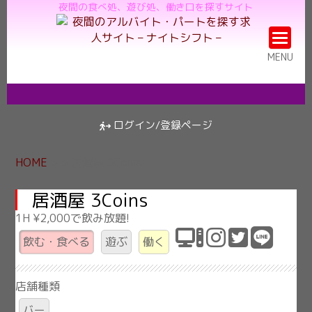
居
夜間の食べ処、遊び処、働き口を探すサイト
酒
屋
MENU
3Coins
ログイン/登録ページ
HOME
> > 居酒屋 3Coins
居酒屋 3Coins
1H ¥2,000で飲み放題!
飲む・食べる
遊ぶ
働く
店舗種類
バー