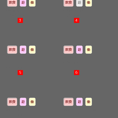
飲食
遊
働
飲食
遊
働
Club感謝
居酒屋 3Coins
11643 views
7116 views
3
4
飲食
遊
働
飲食
遊
働
NEW SELECT（ニューセレク
Bar shelly -シェリー-
ト）
4834 views
6501 views
5
6
飲食
遊
働
飲食
遊
働
Bar Fred
Shawty′s Cafe Diner （シ
3510 views
ャウリーズ）