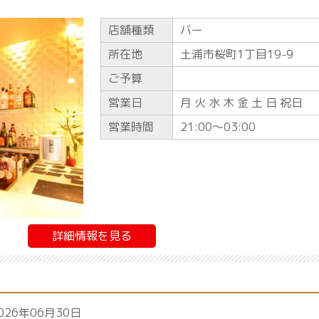
店舗種類
バー
所在地
土浦市桜町1丁目19-9
ご予算
営業日
月 火 水 木 金 土 日 祝日
営業時間
21:00〜03:00
詳細情報を見る
026年06月30日