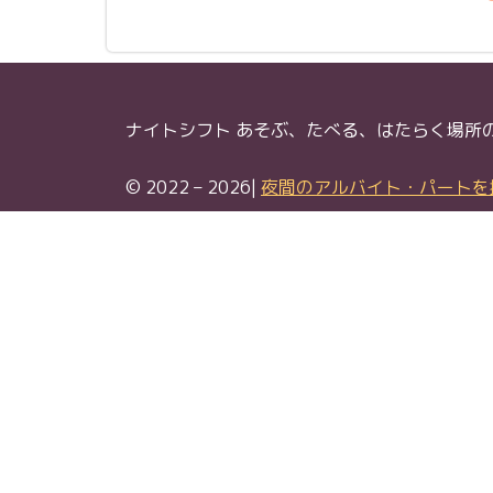
の
キ
ー
ワ
ー
ナイトシフト あそぶ、たべる、はたらく場所
ド
を
© 2022 – 2026|
夜間のアルバイト・パートを探
含
む
条
件
で